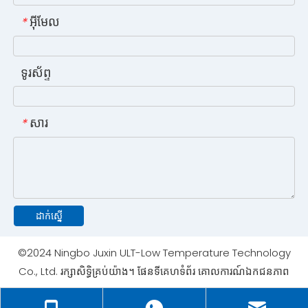
អ៊ីមែល
*
ទូរស័ព្ទ
សារ
*
ដាក់ស្នើ
©2024 Ningbo Juxin ULT-Low Temperature Technology
Co., Ltd. រក្សាសិទ្ធិគ្រប់យ៉ាង។
ផែនទីគេហទំព័រ
គោលការណ៍ឯកជនភាព