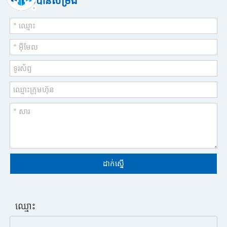
ទទួលបានសម្រង់
ដាក់ស្នើ
ឈ្មោះ