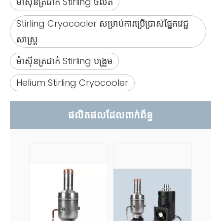
ម៉ាស៊ីនត្រជាក់ Stirling ចល័ត
Stirling Cryocooler សម្រាប់ការប្រើប្រាស់ផ្នែកវេជ្ជ
សាស្រ្ត
ម៉ាស៊ីនត្រជាក់ Stirling បង្រួម
Helium Stirling Cryocooler
ផលិតផលដែលពាក់ព័ន្ធ