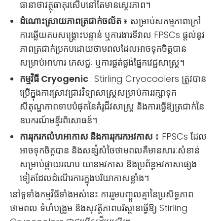
ធានាថាវត្ថុធាតុរសើបនៅតែមានស្ថេរភាព។
ដំណោះស្រាយភាពត្រជាក់ចល័ត
៖ សម្រាប់សកម្មភាពក្រៅ
ការឆ្លើយតបសង្គ្រោះបន្ទាន់ ឬការងារទីវាល FPSCs ផ្តល់នូវ
ភាពត្រជាក់ប្រកបដោយថាមពលដែលអាចទុកចិត្តបាន
សម្រាប់អាហារ ភេសជ្ជៈ ឬការផ្គត់ផ្គង់ផ្នែកវេជ្ជសាស្រ្ត។
កម្មវិធី Cryogenic
: Stirling Cryocoolers ត្រូវបាន
ប្រើក្នុងការស្រាវជ្រាវវិទ្យាសាស្ត្រសម្រាប់ការរក្សាទុក
សីតុណ្ហភាពទាបបំផុតនៃគំរូជីវសាស្រ្ត និងការធ្វើឱ្យត្រជាក់នៃ
ឧបករណ៍មន្ទីរពិសោធន៍។
ការរុករកលំហអាកាស និងការរុករកអវកាស
៖ FPSCs ដែល
អាចទុកចិត្តបាន និងសន្សំសំចៃថាមពលគឺមានសារៈសំខាន់
សម្រាប់ផ្កាយរណប យានអវកាស និងប្រព័ន្ធអវកាសផ្សេង
ទៀតដែលដំណើរការក្នុងបរិយាកាសខ្លាំង។
នៅទូទាំងកម្មវិធីទាំងអស់នេះ ការរួមបញ្ចូលគ្នានៃប្រសិទ្ធភាព
ថាមពល ទំហំបង្រួម និងសុវត្ថិភាពបរិស្ថានធ្វើឱ្យ Stirling