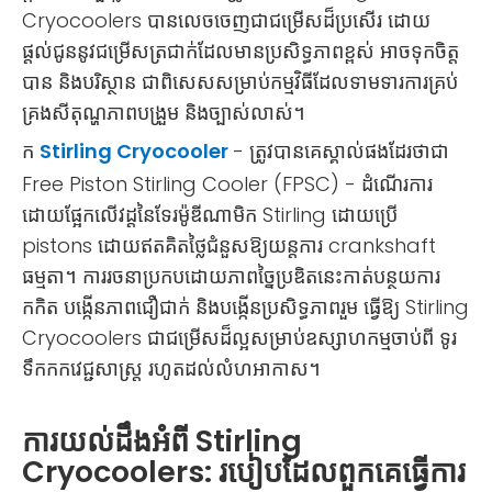
Cryocoolers បានលេចចេញជាជម្រើសដ៏ប្រសើរ ដោយ
ផ្តល់ជូននូវជម្រើសត្រជាក់ដែលមានប្រសិទ្ធភាពខ្ពស់ អាចទុកចិត្ត
បាន និងបរិស្ថាន ជាពិសេសសម្រាប់កម្មវិធីដែលទាមទារការគ្រប់
គ្រងសីតុណ្ហភាពបង្រួម និងច្បាស់លាស់។
ក
Stirling Cryocooler
- ត្រូវបានគេស្គាល់ផងដែរថាជា
Free Piston Stirling Cooler (FPSC) - ដំណើរការ
ដោយផ្អែកលើវដ្តនៃទែរម៉ូឌីណាមិក Stirling ដោយប្រើ
pistons ដោយឥតគិតថ្លៃជំនួសឱ្យយន្តការ crankshaft
ធម្មតា។ ការរចនាប្រកបដោយភាពច្នៃប្រឌិតនេះកាត់បន្ថយការ
កកិត បង្កើនភាពជឿជាក់ និងបង្កើនប្រសិទ្ធភាពរួម ធ្វើឱ្យ Stirling
Cryocoolers ជាជម្រើសដ៏ល្អសម្រាប់ឧស្សាហកម្មចាប់ពី ទូរ
ទឹកកកវេជ្ជសាស្ត្រ រហូតដល់លំហអាកាស។
ការយល់ដឹងអំពី Stirling
Cryocoolers: របៀបដែលពួកគេធ្វើការ