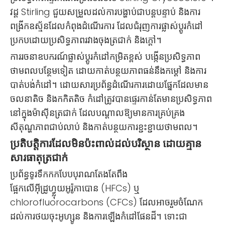
វដ្ត Stirling ជួយសម្រួលដល់ការបង្ហាប់ជាបន្តបន្ទាប់ និងការ
ពង្រីកឧស្ម័នដែលកំពុងដំណើរការ ដែលជំរុញការផ្លាស់ប្តូរកំដៅ
ប្រកបដោយប្រសិទ្ធភាពរវាងចុងត្រជាក់ និងក្តៅ។
ការរចនាឧបករណ៍ផ្លាស់ប្តូរកំដៅកម្រិតខ្ពស់ បង្កើនប្រសិទ្ធភាព
ថាមពលបន្ថែមទៀត ដោយកាត់បន្ថយភាពធន់នឹងកម្ដៅ និងការ
បាត់បង់កំដៅ។ ដោយសារប្រព័ន្ធដំណើរការដោយផ្នែកដែលមាន
ចលនាតិច និងកកិតតិច កំដៅត្រូវបានផ្ទេរកាន់តែមានប្រសិទ្ធភាព
នៅក្នុងម៉ាស៊ីនត្រជាក់ ដែលបណ្តាលឱ្យមានការគ្រប់គ្រង
សីតុណ្ហភាពជាប់លាប់ និងកាត់បន្ថយការខ្ជះខ្ជាយថាមពល។
ប្រតិបត្តិការដែលមិនប៉ះពាល់ដល់បរិស្ថាន ដោយគ្មាន
សារធាតុត្រជាក់
ប្រព័ន្ធទូរទឹកកកបែបបុរាណតែងតែពឹង
ផ្អែកលើអ៊ីដ្រូហ្វ្លុយអូរ៉ូកាបោន (HFCs) ឬ
chlorofluorocarbons (CFCs) ដែលអាចរួមចំណែក
ដល់ការថយចុះអូហ្សូន និងការឡើងកំដៅផែនដី។ ទោះជា