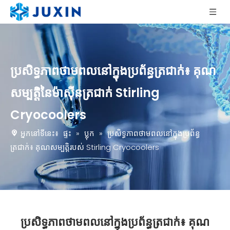
ប្រសិទ្ធភាពថាមពលនៅក្នុងប្រព័ន្ធត្រជាក់៖ គុណ
សម្បត្តិនៃម៉ាស៊ីនត្រជាក់ Stirling
Cryocoolers
អ្នកនៅទីនេះ៖
ផ្ទះ
»
ប្លុក
»
ប្រសិទ្ធភាពថាមពលនៅក្នុងប្រព័ន្ធ
ត្រជាក់៖ គុណសម្បត្តិរបស់ Stirling Cryocoolers
ប្រសិទ្ធភាពថាមពលនៅក្នុងប្រព័ន្ធត្រជាក់៖ គុណ