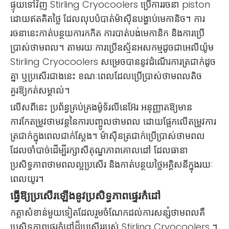
ផ្ទុយទៅវិញ Stirling Cryocoolers ប្រើការរចនា piston
ដោយឥតគិតថ្លៃ ដែលលុបបំបាត់ម៉ាស៊ីនបង្ហាប់មេកានិច។ ការ
រចនានេះកាត់បន្ថយការកកិត ការបាត់បង់មេកានិក និងការប្រើ
ប្រាស់ថាមពល។ តាមរយៈការប្រើឧស្ម័នអសកម្មដូចជាអេលីយ៉ូម
Stirling Cryocoolers សម្រេចបាននូវដំណើរការត្រជាក់ដូច
គ្នា ឬប្រសើរជាងនេះ ខណៈពេលដែលប្រើប្រាស់ថាមពលតិច
គួរឱ្យកត់សម្គាល់។
លើសពីនេះ ប្រព័ន្ធគ្រប់គ្រងម៉ូទ័រលីនេអ៊ែរ អនុញ្ញាតឱ្យមាន
ការកែតម្រូវថាមវន្តនៃការបញ្ចូលថាមពល ដោយផ្អែកលើតម្រូវការ
ត្រជាក់ក្នុងពេលជាក់ស្តែង។ ម៉ាស៊ីនត្រជាក់ប្រើប្រាស់ថាមពល
ដែលចាំបាច់ដើម្បីរក្សាសីតុណ្ហភាពគោលដៅ ដែលធានា
ប្រសិទ្ធភាពថាមពលល្អប្រសើរ និងកាត់បន្ថយថ្លៃអគ្គិសនីក្នុងរយៈ
ពេលយូរ។
ធ្វើឱ្យប្រសើរឡើងនូវប្រសិទ្ធភាពផ្ទេរកំដៅ
កត្តាសំខាន់មួយទៀតដែលរួមចំណែកដល់ការសន្សំថាមពលគឺ
ប្រសិទ្ធភាពផ្ទេរកំដៅដ៏ប្រសើររបស់ Stirling Cryocoolers ។