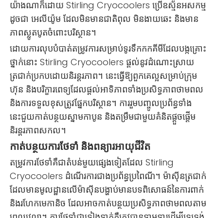
យ៉ាងណាក៏ដោយ Stirling Cryocoolers ប្រើឧស្ម័នអសកម្ម
ដូចជា អេលីយ៉ូម ដែលមិនមានជាតិពុល មិនងាយឆេះ និងមាន
ភាពស្លូតបូតចំពោះបរិស្ថាន។
ដោយការលុបបំបាត់តម្រូវការសម្រាប់ទូរទឹកកកគីមីដែលបង្កគ្រោះ
ថ្នាក់នោះ Stirling Cryocoolers ផ្តល់នូវដំណោះស្រាយ
ត្រជាក់ប្រកបដោយនិរន្តរភាព។ នេះធ្វើឱ្យពួកគេល្អសម្រាប់ក្រុម
ហ៊ុន និងបរិក្ខារពេទ្យដែលផ្តល់អាទិភាពទាំងប្រសិទ្ធភាពថាមពល
និងការទទួលខុសត្រូវផ្នែកបរិស្ថាន។ ការរួមបញ្ចូលប្រព័ន្ធទាំង
នេះជួយកាត់បន្ថយស្នាមកាបូន និងតម្រឹមជាមួយគំនិតផ្តួចផ្តើម
និរន្តរភាពសកល។
កាត់បន្ថយការថែទាំ និងពន្យារអាយុជីវិត
តម្រូវការថែទាំគឺជាតំបន់មួយផ្សេងទៀតដែល Stirling
Cryocoolers ដំណើរការជាងប្រព័ន្ធប្រពៃណី។ ម៉ាស៊ីនត្រជាក់
ដែលមានមូលដ្ឋានលើម៉ាស៊ីនបង្ហាប់មានបទពិសោធន៍នៃការពាក់
និងរហែកមេកានិច ដែលអាចកាត់បន្ថយប្រសិទ្ធភាពថាមពលតាម
ពេលវេលា។ ការថែទាំជាទៀងទាត់គឺត្រូវបានទាមទារដើម្បីទ្រទ្រង់