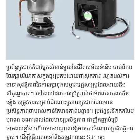
ប្រព័ន្ធត្រជាក់គឺជាផ្នែកសំខាន់មួយនៃជីវិតសម័យទំនើប ចាប់ពីការ
ថែរក្សាបរិយាកាសក្នុងផ្ទះប្រកបដោយផាសុកភាព រហូតដល់ការ
ធានាសុវត្ថិភាពនៃការរក្សាទុកសម្ភារៈវេជ្ជសាស្ត្រដែលងាយនឹង
សីតុណ្ហភាព។ នៅពេលដែលការប្រើប្រាស់ថាមពលសកលកើន
ឡើង តម្រូវការសម្រាប់ដំណោះស្រាយត្រជាក់ដែលមាន
ប្រសិទ្ធភាពថាមពលកាន់តែមានភាពបន្ទាន់។ ប្រព័ន្ធទូរទឹកកកបែប
បុរាណ ខណៈពេលដែលមានប្រសិទ្ធភាព ជាញឹកញាប់ប្រើ
ថាមពលខ្លាំង ហើយអាចបណ្តាលឱ្យមានការចំណាយប្រតិបត្តិការ
ខ្ពស់។ ដើម្បីឆ្លើយតបទៅនឹងតម្រូវការនេះ Stirling