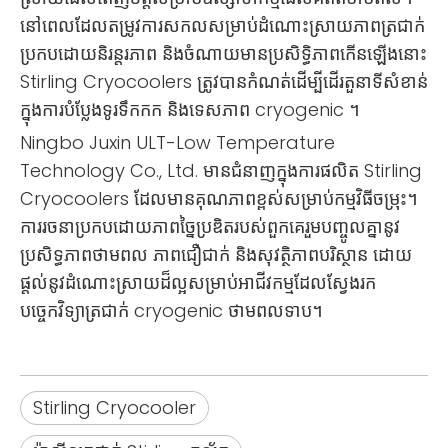
នៅពេលដែលតម្រូវការសកលសម្រាប់ដំណោះស្រាយភាពត្រជាក់
ប្រកបដោយនិរន្តរភាព និងចំណាយមានប្រសិទ្ធិភាពកើនឡើងនោះ
Stirling Cryocoolers ត្រូវបានកំណត់ដើម្បីដើរតួនាទីសំខាន់
ក្នុងការបំប្លែងទូរទឹកកក និងទេសភាព cryogenic ។
Ningbo Juxin ULT-Low Temperature
Technology Co., Ltd. មានជំនាញក្នុងការផលិត Stirling
Cryocoolers ដែលមានគុណភាពខ្ពស់សម្រាប់កម្មវិធីចម្រុះ។
ការរចនាប្រកបដោយភាពច្នៃប្រឌិតរបស់ពួកគេរួមបញ្ចូលគ្នានូវ
ប្រសិទ្ធភាពថាមពល ភាពជឿជាក់ និងសុវត្ថិភាពបរិស្ថាន ដោយ
ផ្តល់នូវដំណោះស្រាយដ៏ល្អសម្រាប់អាជីវកម្មដែលស្វែងរក
បច្ចេកវិទ្យាត្រជាក់ cryogenic ថាមពលទាប។
Stirling Cryocooler