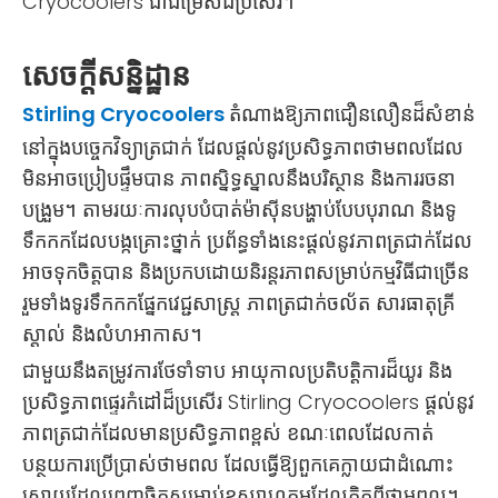
Cryocoolers ជាជម្រើសដ៏ប្រសើរ។
សេចក្តីសន្និដ្ឋាន
Stirling Cryocoolers
តំណាងឱ្យភាពជឿនលឿនដ៏សំខាន់
នៅក្នុងបច្ចេកវិទ្យាត្រជាក់ ដែលផ្តល់នូវប្រសិទ្ធភាពថាមពលដែល
មិនអាចប្រៀបផ្ទឹមបាន ភាពស្និទ្ធស្នាលនឹងបរិស្ថាន និងការរចនា
បង្រួម។ តាមរយៈការលុបបំបាត់ម៉ាស៊ីនបង្ហាប់បែបបុរាណ និងទូ
ទឹកកកដែលបង្កគ្រោះថ្នាក់ ប្រព័ន្ធទាំងនេះផ្តល់នូវភាពត្រជាក់ដែល
អាចទុកចិត្តបាន និងប្រកបដោយនិរន្តរភាពសម្រាប់កម្មវិធីជាច្រើន
រួមទាំងទូរទឹកកកផ្នែកវេជ្ជសាស្រ្ត ភាពត្រជាក់ចល័ត សារធាតុគ្រី
ស្តាល់ និងលំហអាកាស។
ជាមួយនឹងតម្រូវការថែទាំទាប អាយុកាលប្រតិបត្តិការដ៏យូរ និង
ប្រសិទ្ធភាពផ្ទេរកំដៅដ៏ប្រសើរ Stirling Cryocoolers ផ្តល់នូវ
ភាពត្រជាក់ដែលមានប្រសិទ្ធភាពខ្ពស់ ខណៈពេលដែលកាត់
បន្ថយការប្រើប្រាស់ថាមពល ដែលធ្វើឱ្យពួកគេក្លាយជាដំណោះ
ស្រាយដែលពេញចិត្តសម្រាប់ឧស្សាហកម្មដែលគិតពីថាមពល។