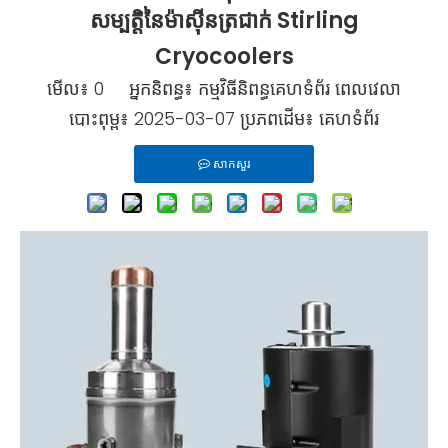
សម្បត្តិនៃម៉ាស៊ីនត្រជាក់ Stirling
Cryocoolers
មើល៖
0
អ្នកនិពន្ធ៖ កម្មវិធីនិពន្ធគេហទំព័រ ពេលវេលា
បោះពុម្ព៖ 2025-03-07 ប្រភពដើម៖
គេហទំព័រ
សាកសួរ