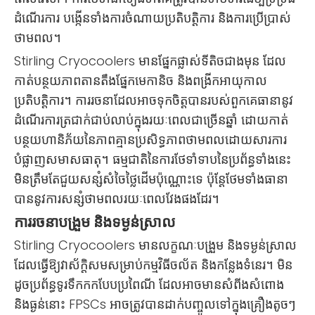
ដំណើរការ បង្កើនទាំងការចំណាយប្រតិបត្តិការ និងការប្រើប្រាស់
ថាមពល។
Stirling Cryocoolers មានផ្នែកផ្លាស់ទីតិចជាងមុន ដែល
កាត់បន្ថយភាពតានតឹងផ្នែកមេកានិច និងពង្រីកអាយុកាល
ប្រតិបត្តិការ។ ការរចនាដែលអាចទុកចិត្តបានរបស់ពួកគេធានានូវ
ដំណើរការត្រជាក់ជាប់លាប់ក្នុងរយៈពេលជាច្រើនឆ្នាំ ដោយកាត់
បន្ថយហានិភ័យនៃភាពគ្មានប្រសិទ្ធភាពថាមពលដោយសារការ
បំផ្លាញសមាសធាតុ។ ធម្មជាតិនៃការថែទាំទាបនៃប្រព័ន្ធទាំងនេះ
មិនត្រឹមតែជួយសន្សំសំចៃថ្លៃដើមប៉ុណ្ណោះទេ ប៉ុន្តែថែមទាំងធានា
បាននូវការសន្សំថាមពលរយៈពេលវែងផងដែរ។
ការរចនាបង្រួម និងទម្ងន់ស្រាល
Stirling Cryocoolers មានលក្ខណៈបង្រួម និងទម្ងន់ស្រាល
ដែលធ្វើឱ្យវាស័ក្តិសមសម្រាប់កម្មវិធីចល័ត និងកន្លែងទំនេរ។ មិន
ដូចប្រព័ន្ធទូរទឹកកកបែបប្រពៃណី ដែលអាចមានសំពីងសំពោង
និងធ្ងន់នោះ FPSCs អាចត្រូវបានដាក់បញ្ចូលទៅក្នុងគ្រឿងតូចៗ