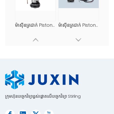
ម៉ាស៊ីនត្រជាក់ Piston Stirling Cooler ឥតគិតថ្លៃ
ម៉ាស៊ីនត្រជាក់ Piston Stirling Cooler ថ្នាក់ទីឧស្សាហកម្ម
ក្រុមហ៊ុនបច្ចេកវិទ្យាខ្ពស់ផ្តោតលើបច្ចេកវិទ្យា Stirling