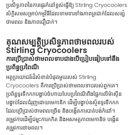
ប្រសិទ្ធភាពនៃការផ្ទេរកំដៅខ្ពស់ធ្វើឱ្យ Stirling Cryocoolers
ស័ក្តិសមសម្រាប់កម្មវិធីដែលទាមទារទាំងភាពត្រជាក់ដែលសន្សំ
ថាមពល និងភាពជឿជាក់។
គុណសម្បត្តិប្រសិទ្ធភាពថាមពលរបស់
Stirling Cryocoolers
ការប្រើប្រាស់ថាមពលទាបជាងបើប្រៀបធៀបទៅនឹង
ប្រព័ន្ធប្រពៃណី
អត្ថប្រយោជន៍ដ៏សំខាន់បំផុតមួយរបស់ Stirling
Cryocoolers គឺការប្រើប្រាស់ថាមពលទាបរបស់ពួកគេ។
ប្រព័ន្ធទូរទឹកកកបង្ហាប់ចំហាយបែបប្រពៃណីពឹងផ្អែកលើម៉ាស៊ីន
បង្ហាប់ដែលជំរុញដោយមេកានិក ដើម្បីបង្ហាប់ឧស្ម័នទូរទឹកកក
ដែលប្រើប្រាស់ថាមពលច្រើន និងបង្កើតការបាត់បង់កំដៅ។
តម្រូវការដើម្បីជម្នះការកកិត និងអសមត្ថភាពមេកានិច បង្កើន
តម្រូវការថាមពល។