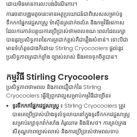
ដោយមិនមានការលះបង់ដំណើរការ។
ការរចនាបង្រួមតូចនេះមានអត្ថប្រយោជន៍ជាពិសេសសម្រាប់ទូ
ទឹកកកផ្នែកវេជ្ជសាស្រ្ត ម៉ាស៊ីនត្រជាក់ចល័ត និងកម្មវិធីអវកាស
ដែលការកាត់បន្ថយការប្រើប្រាស់ថាមពលខណៈពេលដែលរក្សា
បាននូវប្រសិទ្ធភាពនៃការត្រជាក់ខ្ពស់គឺជារឿងសំខាន់។ ទោះបីជា
មានទំហំតូចជាងក៏ដោយ Stirling Cryocoolers ផ្តល់នូវ
ប្រសិទ្ធភាពត្រជាក់ខ្លាំង ច្បាស់លាស់ និងអាចទុកចិត្តបាន។
កម្មវិធី Stirling Cryocoolers
ប្រសិទ្ធភាពថាមពល និងភាពជឿជាក់នៃ Stirling
Cryocoolers ធ្វើឱ្យពួកវាល្អសម្រាប់កម្មវិធីជាច្រើន៖
ទូរទឹកកកផ្នែកវេជ្ជសាស្រ្ត
៖ Stirling Cryocoolers ត្រូវ
បានគេប្រើប្រាស់យ៉ាងទូលំទូលាយនៅក្នុងទូរទឹកកកវេជ្ជសាស្រ្ត
សម្រាប់រក្សាទុកវ៉ាក់សាំង គំរូឈាម និងឱសថ។ ការគ្រប់គ្រង
សីតុណ្ហភាពច្បាស់លាស់ និងការប្រើប្រាស់ថាមពលទាប