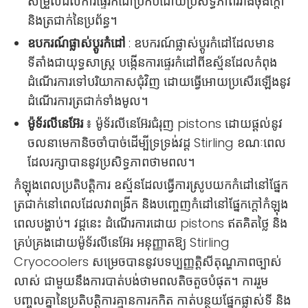
សម្រួលដល់ការផ្ទេរកំដៅប្រកបដោយប្រសិទ្ធភាពរវាងចុងក្តៅ
និងត្រជាក់នៃប្រព័ន្ធ។
ឧបករណ៍ផ្លាស់ប្តូរកំដៅ
: ឧបករណ៍ផ្លាស់ប្តូរកំដៅដែលមាន
ទីតាំងជាយុទ្ធសាស្ត្រ បង្កើនការផ្ទេរកំដៅពីឧស្ម័នដែលកំពុង
ដំណើរការទៅបរិយាកាសជុំវិញ ដោយធ្វើអោយប្រសើរឡើងនូវ
ដំណើរការត្រជាក់ទាំងមូល។
ម៉ូទ័រលីនេអ៊ែរ
៖ ម៉ូទ័រលីនេអ៊ែរជំរុញ pistons ដោយផ្តល់នូវ
ចលនាមេកានិចចាំបាច់ដើម្បីទ្រទ្រង់វដ្ត Stirling ខណៈពេល
ដែលរក្សាបាននូវប្រសិទ្ធភាពថាមពល។
កំឡុងពេលប្រតិបត្តិការ ឧស្ម័នដែលធ្វើការស្រូបយកកំដៅនៅផ្នែក
ត្រជាក់នៅពេលដែលវាពង្រីក និងបញ្ចេញកំដៅនៅផ្នែកក្តៅកំឡុង
ពេលបង្ហាប់។ វដ្តនេះ ដំណើរការដោយ pistons ឥតគិតថ្លៃ និង
គ្រប់គ្រងដោយម៉ូទ័រលីនេអ៊ែរ អនុញ្ញាតឱ្យ Stirling
Cryocoolers សម្រេចបាននូវបទប្បញ្ញត្តិសីតុណ្ហភាពច្បាស់
លាស់ ជាមួយនឹងការបាត់បង់ថាមពលតិចតួចបំផុត។ ការរួម
បញ្ចូលគ្នានៃប្រតិបត្តិការគ្មានការកកិត កាត់បន្ថយផ្នែកផ្លាស់ទី និង