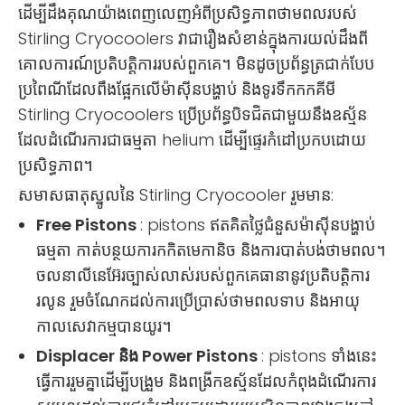
ដើម្បីដឹងគុណយ៉ាងពេញលេញអំពីប្រសិទ្ធភាពថាមពលរបស់
Stirling Cryocoolers វាជារឿងសំខាន់ក្នុងការយល់ដឹងពី
គោលការណ៍ប្រតិបត្តិការរបស់ពួកគេ។ មិនដូចប្រព័ន្ធត្រជាក់បែប
ប្រពៃណីដែលពឹងផ្អែកលើម៉ាស៊ីនបង្ហាប់ និងទូរទឹកកកគីមី
Stirling Cryocoolers ប្រើប្រព័ន្ធបិទជិតជាមួយនឹងឧស្ម័ន
ដែលដំណើរការជាធម្មតា helium ដើម្បីផ្ទេរកំដៅប្រកបដោយ
ប្រសិទ្ធភាព។
សមាសធាតុស្នូលនៃ Stirling Cryocooler រួមមាន:
Free Pistons
: pistons ឥតគិតថ្លៃជំនួសម៉ាស៊ីនបង្ហាប់
ធម្មតា កាត់បន្ថយការកកិតមេកានិច និងការបាត់បង់ថាមពល។
ចលនាលីនេអ៊ែរច្បាស់លាស់របស់ពួកគេធានានូវប្រតិបត្តិការ
រលូន រួមចំណែកដល់ការប្រើប្រាស់ថាមពលទាប និងអាយុ
កាលសេវាកម្មបានយូរ។
Displacer និង Power Pistons
: pistons ទាំងនេះ
ធ្វើការរួមគ្នាដើម្បីបង្រួម និងពង្រីកឧស្ម័នដែលកំពុងដំណើរការ