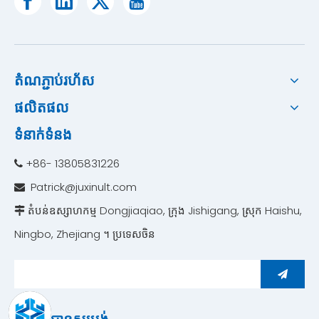
តំណភ្ជាប់រហ័ស
ផលិតផល
ទំនាក់ទំនង
+86- 13805831226

Patrick@juxinult.com

តំបន់ឧស្សាហកម្ម Dongjiaqiao, ក្រុង Jishigang, ស្រុក Haishu,

Ningbo, Zhejiang ។ ប្រទេសចិន