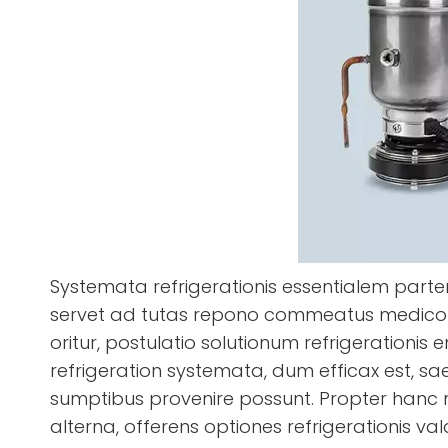
Systemata refrigerationis essentialem part
servet ad tutas repono commeatus medico-s
oritur, postulatio solutionum refrigerationis 
refrigeration systemata, dum efficax est, sa
sumptibus provenire possunt. Propter hanc ne
alterna, offerens optiones refrigerationis va