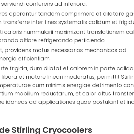
erviendi conferens ad inferiora.
stores operantur tandem comprimere et dilatare ga
transferre inter fines systematis calidum et frigi
siti caloris nummularii maximizant translationem ca
ando altiore refrigerando perficiendo.
agit, providens motus necessarios mechanicos ad
ergia efficientiam.
e frigida, dum dilatat et calorem in parte calida 
 libera et motore lineari moderatus, permittit Stirli
mperaturae cum minimis energiae detrimento con
partium mobilium reductarum, et calor altus transfe
xime idoneas ad applicationes quae postulant et in
e Stirling Cryocoolers