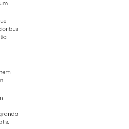
rum
que
cioribus
tia
onem
on
em
egranda
tis.