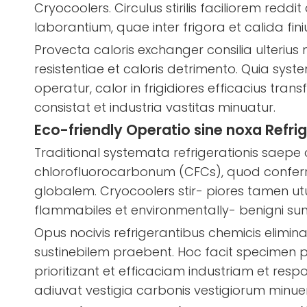
Cryocoolers. Circulus stirilis faciliorem r
laborantium, quae inter frigora et calida f
Provecta caloris exchanger consilia ulteriu
resistentiae et caloris detrimento. Quia syst
operatur, calor in frigidiores efficacius tra
consistat et industria vastitas minuatur.
Eco-friendly Operatio sine noxa Refri
Traditional systemata refrigerationis saepe
chlorofluorocarbonum (CFCs), quod confer
globalem. Cryocoolers stir- piores tamen utun
flammabiles et environmentally- benigni sun
Opus nocivis refrigerantibus chemicis elimina
sustinebilem praebent. Hoc facit specimen 
prioritizant et efficaciam industriam et re
adiuvat vestigia carbonis vestigiorum minuen