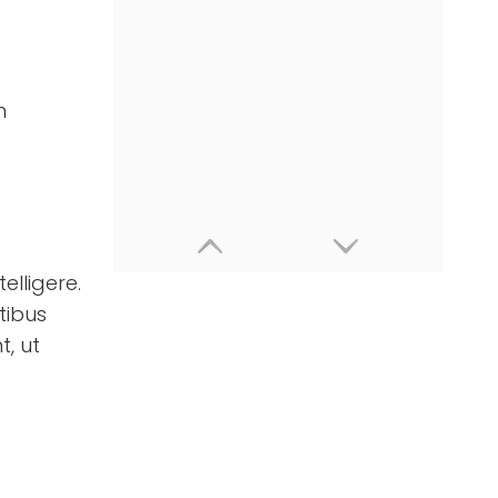
m
elligere.
tibus
t, ut