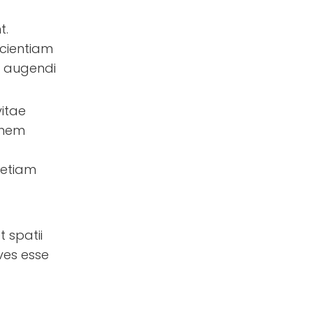
t.
icientiam
t augendi
itae
onem
 etiam
 spatii
aves esse