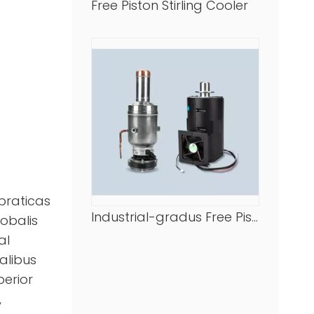
Free Piston Stirling Cooler
braticas
Industrial-gradus Free Piston Stirling Cooler
obalis
al
alibus
perior
,