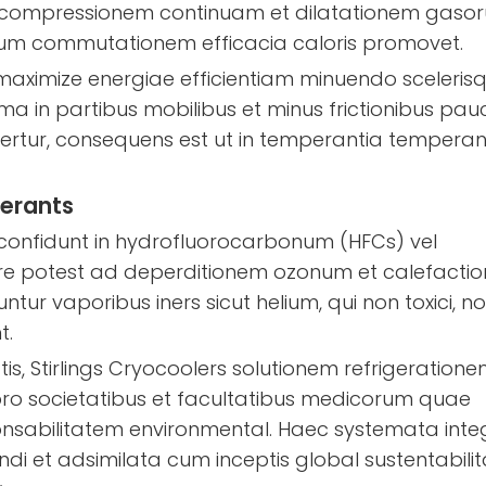
eddit compressionem continuam et dilatationem gaso
inium commutationem efficacia caloris promovet.
s maximize energiae efficientiam minuendo sceleris
ema in partibus mobilibus et minus frictionibus pau
nsfertur, consequens est ut in temperantia temperan
gerants
 confidunt in hydrofluorocarbonum (HFCs) vel
re potest ad deperditionem ozonum et calefacti
tur vaporibus iners sicut helium, qui non toxici, n
t.
tis, Stirlings Cryocoolers solutionem refrigeration
pro societatibus et facultatibus medicorum quae
sponsabilitatem environmental. Haec systemata int
di et adsimilata cum inceptis global sustentabilita