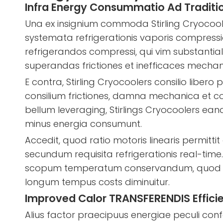
Infra Energy Consummatio Ad Traditi
Una ex insignium commoda Stirling Cryocoole
systemata refrigerationis vaporis compress
refrigerandos compressi, qui vim substanti
superandas frictiones et inefficaces mecha
E contra, Stirling Cryocoolers consilio liber
consilium frictiones, damna mechanica et co
bellum leveraging, Stirlings Cryocoolers ea
minus energia consumunt.
Accedit, quod ratio motoris linearis permi
secundum requisita refrigerationis real-time
scopum temperatum conservandum, quod energi
longum tempus costs diminuitur.
Improved Calor TRANSFERENDIS Effici
Alius factor praecipuus energiae peculi confe