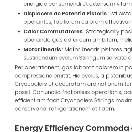
energiae consumendi et extensam vitam s
Displacere ac Potentia Pistoris
: Isti pi
operantes, faciliorem calorem effectivum 
Calor Commutatores
: Strategically po
operando gas ad circum ambitum, melior
Motor linearis
: Motor linearis pistores 
sustinendum cyclum Stirlingum servato en
Per operationem, gas laborat calorem in part
compressione emittit. Hic cyclus, a pistonibus
Cryocoolers ut accuratam ordinationem te
possit. Coniunctio frictionless operationis, 
efficientiam facit Cryocoolers Stirlings ma
conservandi refrigerationem et fidem.
Energy Efficiency Commoda d