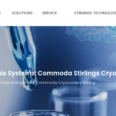
S
SOLUTIONS
SERVICE
STIRLINGS TECHNOLOG
ionis Systems: Commoda Stirlings Cry
tematis Refrigerandi: Commoda Cryocoolers Stirling.