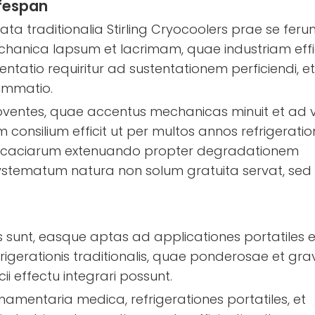
ifespan
ata traditionalia Stirling Cryocoolers prae se ferun
chanica lapsum et lacrimam, quae industriam eff
ntatio requiritur ad sustentationem perficiendi, e
ummatio.
oventes, quae accentus mechanicas minuit et ad v
 consilium efficit ut per multos annos refrigerati
nefficaciarum extenuando propter degradationem
ystematum natura non solum gratuita servat, sed
s sunt, easque aptas ad applicationes portatiles et
efrigerationis traditionalis, quae ponderosae et gr
ii effectu integrari possunt.
amentaria medica, refrigerationes portatiles, et