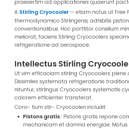
praesertim ad applicationes quaerunt pac
A
Stirling Cryocooler
— etiam notus ut Free P
thermodynamico Stirlingensi, adhibitis pisto
conventionalibus. Hoc porttitor consilium mini
meliorat, faciens Stirling Cryocoolers specim
refrigeratione ad aerospace.
Intellectus Stirling Cryocoo
Ut vim efficaciam stirling Cryocoolers plene 
Dissimiles systemata refrigerationis traditio
nituntur, stirlingus Cryocoolers systematis c
calorem efficienter transferat.
Coro- tium stir- Cryocooleri includit:
Pistons gratis
: Pistons gratis repone c
mechanicam et damna energiae. Motus lin