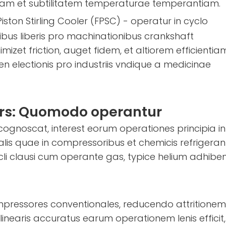
tam et subtilitatem temperaturae temperantiam.
iston Stirling Cooler (FPSC) - operatur in cyclo
nibus liberis pro machinationibus crankshaft
mizet friction, auget fidem, et altiorem efficientia
en electionis pro industriis vndique a medicinae
lers: Quomodo operantur
cognoscat, interest eorum operationes principia int
nalis quae in compressoribus et chemicis refrigeran
ycli clausi cum operante gas, typice helium adhiben
ompressores conventionales, reducendo attritionem
earis accuratus earum operationem lenis efficit,