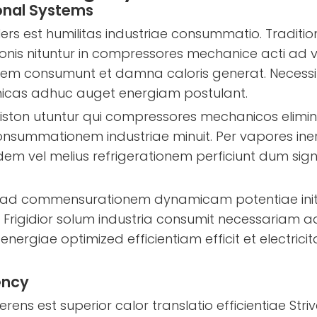
onal Systems
rs est humilitas industriae consummatio. Traditio
ionis nituntur in compressores mechanice acti ad
alem consumunt et damna caloris generat. Necessi
nicas adhuc auget energiam postulant.
o piston utuntur qui compressores mechanicos elimi
nsummationem industriae minuit. Per vapores iner
ndem vel melius refrigerationem perficiunt dum sig
ttit ad commensurationem dynamicam potentiae ini
. Frigidior solum industria consumit necessariam a
ae optimized efficientiam efficit et electricitat
ency
rens est superior calor translatio efficientiae Stri