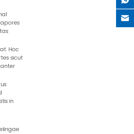
nal
 vapores
tas
nat. Hoc
tes sicut
nanter
tus
d
is in
velingae