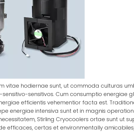
em vitae hodiernae sunt, ut commoda culturas um
ensitivo-sensitivos. Cum consumptio energiae gl
energiae efficientis vehementior facta est. Tradition
epe energiae intensiva sunt et in magnis operation
cessitatem, Stirling Cryocoolers ortae sunt ut su
lde efficaces, certas et environmentally amicabiles