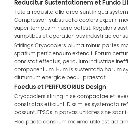
Reducitur Sustentationem et Fundo L
Tutela requisita alia area sunt in qua system
Compressor-substructio coolers experiri me
super tempus minuere potest. Regularis suste
sumptibus et operationibus industriae cons
Stirlings Cryocoolers pluma minus partes m
spatium perficiendum extendit. Eorum certum
consistat effectus, periculum industriae i
componentium. Humilis sustentatio harum s
diuturnum energiae peculi praestat.
Foedus et PERFUSORIUS Design
Cryocoolers stirling in se compactae et leve
constrictas efficiunt. Dissimiles systemata r
possunt, FPSCs in parvas unitates sine sacrific
Hoc pacto consilium maxime utile est ad arm