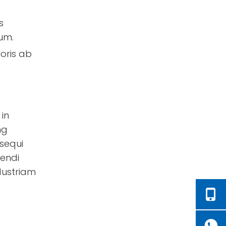
s
dum.
loris ab
in
ng
sequi
rendi
dustriam