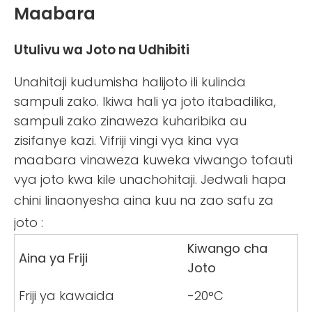
Maabara
Utulivu wa Joto na Udhibiti
Unahitaji kudumisha halijoto ili kulinda
sampuli zako. Ikiwa hali ya joto itabadilika,
sampuli zako zinaweza kuharibika au
zisifanye kazi. Vifriji vingi vya kina vya
maabara vinaweza kuweka viwango tofauti
vya joto kwa kile unachohitaji. Jedwali hapa
chini linaonyesha aina kuu na zao
safu za
joto
:
Kiwango cha
Aina ya Friji
Joto
Friji ya kawaida
-20°C