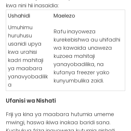
kwa nini hii inasaidia:
Ushahidi
Maelezo
Umuhimu
Rafu inayoweza
huruhusu
kurekebishwa au uhifadhi
usanidi upya
wa kawaida unaweza
kwa urahisi
kuzoea mahitaji
kadri mahitaji
yanayobadilika, na
ya maabara
kufanya freezer yako
yanavyobadilik
kunyumbulika zaidi.
a
Ufanisi wa Nishati
Friji ya kina ya maabara hutumia umeme
mwingi, haswa ikiwa inakaa baridi sana.
Kuchukua friza inayoweza kutumia nishati