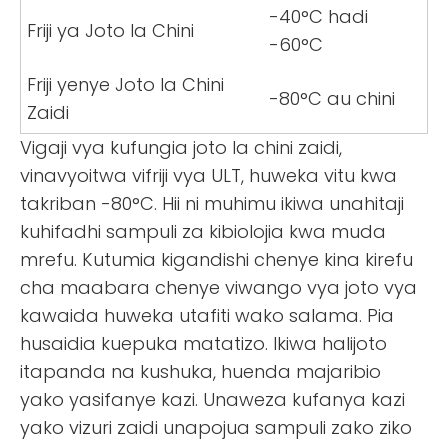
-40°C hadi
Friji ya Joto la Chini
-60°C
Friji yenye Joto la Chini
-80°C au chini
Zaidi
Vigaji vya kufungia joto la chini zaidi,
vinavyoitwa vifriji vya ULT, huweka vitu kwa
takriban -80°C. Hii ni muhimu ikiwa unahitaji
kuhifadhi sampuli za kibiolojia kwa muda
mrefu. Kutumia kigandishi chenye kina kirefu
cha maabara chenye viwango vya joto vya
kawaida huweka utafiti wako salama. Pia
husaidia kuepuka matatizo. Ikiwa halijoto
itapanda na kushuka, huenda majaribio
yako yasifanye kazi. Unaweza kufanya kazi
yako vizuri zaidi unapojua sampuli zako ziko