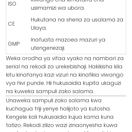
ISO
usimamizi wa ubora.
Hukutana na sheria za usalama za
CE
Ulaya.
Inafuata mazoea mazuri ya
GMP
utengenezaji.
Weka orodha ya vifaa vyako na nambari za
serial na rekodi za urekebishaji. Hakikisha kila
kitu kinafanya kazi vizuri na kinafikia viwango
vya hivi punde. Hii hukusaidia kupita ukaguzi
na kuweka sampuli zako salama.
Unaweka sampuli zako salama kwa
kuchagua friji yenye halijoto ya kutosha.
Kengele kali hukusaidia kujua kama kuna
tatizo. Rekodi zilizo wazi zinaonyesha kuwa