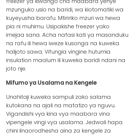
freezer ya kiwango cha maabara yenye
mzunguko usio na baridi, wa kiotomatiki wa
kuyeyusha barafu. Mtiririko mzuri wa hewa
pia ni muhimu. Usipakishe freezer yako
imejaa sana. Acha nafasi kati ya masanduku
na rafu ili hewa iweze kusonga na kuweka
halijoto sawa. Vifungia vingine hutumia
insulation maalum ili kuweka baridi ndani na
joto nje.
Mifumo ya Usalama na Kengele
Unahitaji kuweka sampuli zako salama
kutokana na ajali na matatizo ya nguvu.
Vigandishi vya kina vya maabara vina
vipengele vingi vya usalama. Jedwali hapa
chini linaorodhesha aina za kengele za