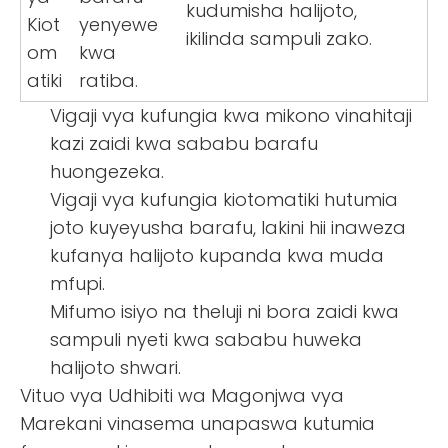
kudumisha halijoto,
Kiot
yenyewe
ikilinda sampuli zako.
om
kwa
atiki
ratiba.
Vigaji vya kufungia kwa mikono vinahitaji
kazi zaidi kwa sababu barafu
huongezeka.
Vigaji vya kufungia kiotomatiki hutumia
joto kuyeyusha barafu, lakini hii inaweza
kufanya halijoto kupanda kwa muda
mfupi.
Mifumo isiyo na theluji ni bora zaidi kwa
sampuli nyeti kwa sababu huweka
halijoto shwari.
Vituo vya Udhibiti wa Magonjwa vya
Marekani vinasema unapaswa kutumia