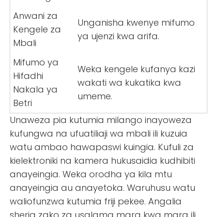
Anwani za
Unganisha kwenye mifumo
Kengele za
ya ujenzi kwa arifa.
Mbali
Mifumo ya
Weka kengele kufanya kazi
Hifadhi
wakati wa kukatika kwa
Nakala ya
umeme.
Betri
Unaweza pia kutumia milango inayoweza
kufungwa na ufuatiliaji wa mbali ili kuzuia
watu ambao hawapaswi kuingia. Kufuli za
kielektroniki na kamera hukusaidia kudhibiti
anayeingia. Weka orodha ya kila mtu
anayeingia au anayetoka. Waruhusu watu
waliofunzwa kutumia friji pekee. Angalia
sheria zako za usalama mara kwa mara ili