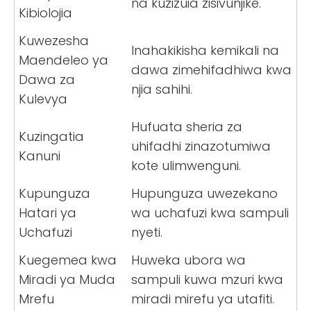
na kuzizuia zisivunjike.
Kibiolojia
Kuwezesha
Inahakikisha kemikali na
Maendeleo ya
dawa zimehifadhiwa kwa
Dawa za
njia sahihi.
Kulevya
Hufuata sheria za
Kuzingatia
uhifadhi zinazotumiwa
Kanuni
kote ulimwenguni.
Kupunguza
Hupunguza uwezekano
Hatari ya
wa uchafuzi kwa sampuli
Uchafuzi
nyeti.
Kuegemea kwa
Huweka ubora wa
Miradi ya Muda
sampuli kuwa mzuri kwa
Mrefu
miradi mirefu ya utafiti.