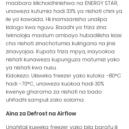
maabara kilichoidhinishwa na ENERGY STAR,
unaweza kutumia hadi 33% ya nishati chini ya
ile ya kawaida. Hii inamaanisha unalipa
kidogo kwa nguvu. Baadhi ya friza zina
teknolojia maalum ambayo hubadilisha kiasi
cha nishati zinachotumia kulingana na jinsi
zinavyojaa. Kupata friza mpya, inayookoa
nishati kunaweza kupunguza matumizi yako
ya nishati kwa nusu.
Kidokezo: Ukiweka freezer yako kutoka -80°C
hadi -70°C, unaweza kuokoa hadi 30%
kwenye gharama za nishati na bado
uhifadhi sampuli zako salama.
Aina za Defrost na Airflow
Unahitaji kuweka freezer yako bila barafu ili