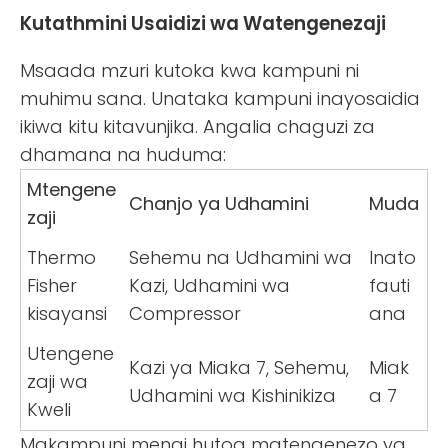
Kutathmini Usaidizi wa Watengenezaji
Msaada mzuri kutoka kwa kampuni ni
muhimu sana. Unataka kampuni inayosaidia
ikiwa kitu kitavunjika. Angalia chaguzi za
dhamana na huduma:
Mtengene
Chanjo ya Udhamini
Muda
zaji
Thermo
Sehemu na Udhamini wa
Inato
Fisher
Kazi, Udhamini wa
fauti
kisayansi
Compressor
ana
Utengene
Kazi ya Miaka 7, Sehemu,
Miak
zaji wa
Udhamini wa Kishinikiza
a 7
Kweli
Makampuni mengi hutoa matengenezo ya