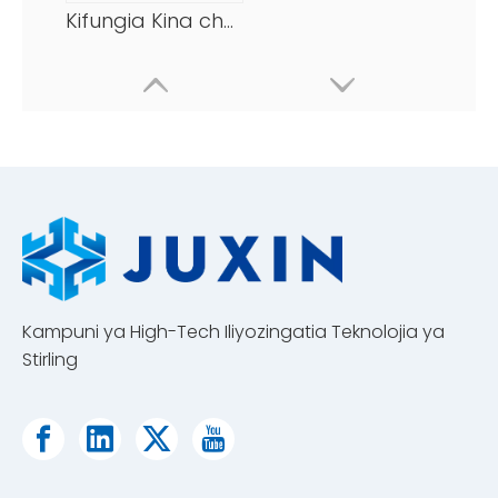
Kifungia Kina cha 2L cha Maabara -120℃/-184℉
Kampuni ya High-Tech Iliyozingatia Teknolojia ya
Stirling