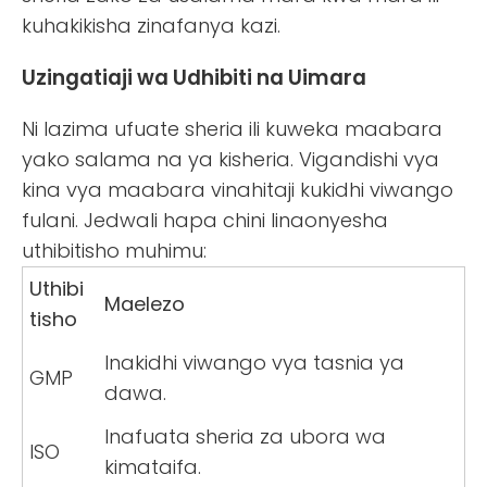
kuhakikisha zinafanya kazi.
Uzingatiaji wa Udhibiti na Uimara
Ni lazima ufuate sheria ili kuweka maabara
yako salama na ya kisheria. Vigandishi vya
kina vya maabara vinahitaji kukidhi viwango
fulani. Jedwali hapa chini linaonyesha
uthibitisho muhimu:
Uthibi
Maelezo
tisho
Inakidhi viwango vya tasnia ya
GMP
dawa.
Inafuata sheria za ubora wa
ISO
kimataifa.