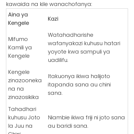
kawaida na kile wanachofanya:
Aina ya
Kazi
Kengele
Watahadharishe
Mifumo
wafanyakazi kuhusu hatari
Kamili ya
yoyote kwa sampuli ya
Kengele
uadilifu.
Kengele
Itakuonya ikiwa halijoto
zinazooneka
itapanda sana au chini
na na
sana.
zinazosikika
Tahadhari
kuhusu Joto
Niambie ikiwa friji ni joto sana
la Juu na
au baridi sana.