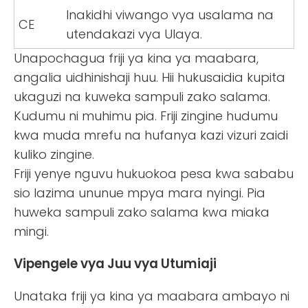
Inakidhi viwango vya usalama na
CE
utendakazi vya Ulaya.
Unapochagua friji ya kina ya maabara,
angalia uidhinishaji huu. Hii hukusaidia kupita
ukaguzi na kuweka sampuli zako salama.
Kudumu ni muhimu pia. Friji zingine hudumu
kwa muda mrefu na hufanya kazi vizuri zaidi
kuliko zingine.
Friji yenye nguvu hukuokoa pesa kwa sababu
sio lazima ununue mpya mara nyingi. Pia
huweka sampuli zako salama kwa miaka
mingi.
Vipengele vya Juu vya Utumiaji
Unataka friji ya kina ya maabara ambayo ni