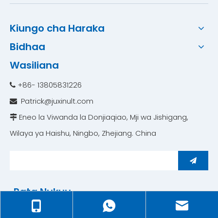
Kiungo cha Haraka
Bidhaa
Wasiliana
+86- 13805831226

Patrick@juxinult.com

Eneo la Viwanda la Donjiaqiao, Mji wa Jishigang,

Wilaya ya Haishu, Ningbo, Zhejiang. China
Pata Nukuu