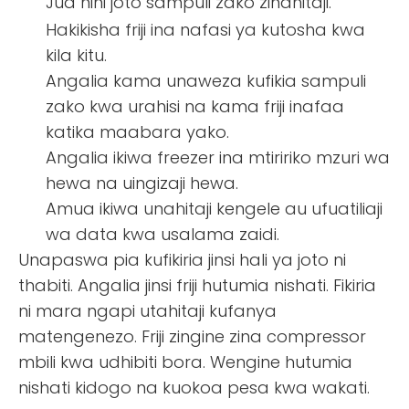
Jua nini
joto sampuli zako zinahitaji
.
Hakikisha friji ina nafasi ya kutosha kwa
kila kitu.
Angalia kama unaweza kufikia sampuli
zako kwa urahisi na kama friji inafaa
katika maabara yako.
Angalia ikiwa freezer ina mtiririko mzuri wa
hewa na uingizaji hewa.
Amua ikiwa unahitaji kengele au ufuatiliaji
wa data kwa usalama zaidi.
Unapaswa pia kufikiria jinsi hali ya joto ni
thabiti. Angalia jinsi friji hutumia nishati. Fikiria
ni mara ngapi utahitaji kufanya
matengenezo. Friji zingine zina compressor
mbili kwa udhibiti bora. Wengine hutumia
nishati kidogo na kuokoa pesa kwa wakati.