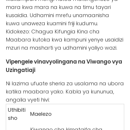
mara kwa mara na kuwa na timu tayari
kusaidia. Udhamini mrefu unamaanisha
kuwa unaweza kuamini friji kudumu.
Kidokezo: Chagua Kifungia Kina cha
Maabara kutoka kwa kampuni yenye usaidizi
mzuri na masharti ya udhamini yaliyo wazi.
Vipengele vinavyolingana na Viwango vya
Uzingatiaji
Ni lazima ufuate sheria za usalama na ubora
katika maabara yako. Kabla ya kununua,
angalia vyeti hivi:
Uthibiti
Maelezo
sho
Kiwango cha kimataifa cha