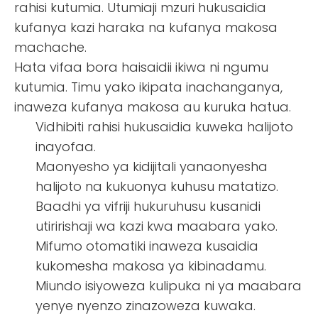
rahisi kutumia. Utumiaji mzuri hukusaidia
kufanya kazi haraka na kufanya makosa
machache.
Hata vifaa bora haisaidii ikiwa ni ngumu
kutumia. Timu yako ikipata inachanganya,
inaweza kufanya makosa au kuruka hatua.
Vidhibiti rahisi hukusaidia kuweka halijoto
inayofaa.
Maonyesho ya kidijitali yanaonyesha
halijoto na kukuonya kuhusu matatizo.
Baadhi ya vifriji hukuruhusu kusanidi
utiririshaji wa kazi kwa maabara yako.
Mifumo otomatiki inaweza kusaidia
kukomesha makosa ya kibinadamu.
Miundo isiyoweza kulipuka ni ya maabara
yenye nyenzo zinazoweza kuwaka.