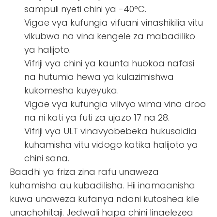
sampuli nyeti chini ya -40°C.
Vigae vya kufungia vifuani vinashikilia vitu
vikubwa na vina kengele za mabadiliko
ya halijoto.
Vifriji vya chini ya kaunta huokoa nafasi
na hutumia hewa ya kulazimishwa
kukomesha kuyeyuka.
Vigae vya kufungia vilivyo wima vina droo
na ni kati ya futi za ujazo 17 na 28.
Vifriji vya ULT vinavyobebeka hukusaidia
kuhamisha vitu vidogo katika halijoto ya
chini sana.
Baadhi ya friza zina rafu unaweza
kuhamisha au kubadilisha. Hii inamaanisha
kuwa unaweza kufanya ndani kutoshea kile
unachohitaji. Jedwali hapa chini linaelezea