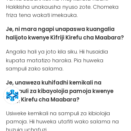
Hakikisha unakausha nyuso zote. Chomeka
friza tena wakati imekauka.
Je, ni mara ngapi unapaswa kuangalia
halijoto kwenye Kifriji Kirefu cha Maabara?
Angalia hali ya joto
kila siku. Hii husaidia
kupata matatizo haraka. Pia huweka
sampuli zako salama.
Je, unaweza kuhifadhi kemikali na
sampuli za kibayolojia pamoja kwenye
Kifriji Kirefu cha Maabara?
Usiweke kemikali na sampuli za kibiolojia
pamoja. Hii huweka utafiti wako salama na
huzuia uchafuzi.