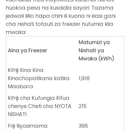
huokoa pesa na kusaidia sayari. Tazama
jedwali lililo hapa chini ili kuona ni kiasi gani
cha nishati tofauti za freezer hutumia kila
mwaka:
Matumizi ya
Aina ya Freezer
Nishati ya
Mwaka (kWh)
Kifriji Kina Kina
Kinachopatikana katika
1,916
Maabara
Kifriji cha Kufungia Kifua
chenye Cheti cha NYOTA
215
NISHATI
Friji Iliyosimama
395