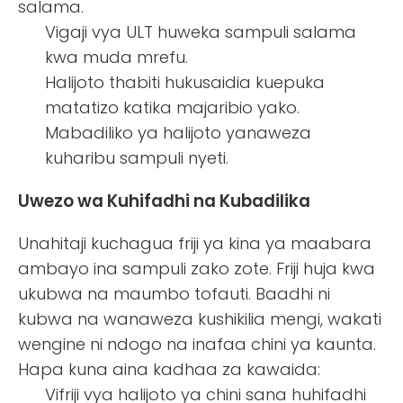
salama.
Vigaji vya ULT huweka sampuli salama
kwa muda mrefu.
Halijoto thabiti hukusaidia kuepuka
matatizo katika majaribio yako.
Mabadiliko ya halijoto yanaweza
kuharibu sampuli nyeti.
Uwezo wa Kuhifadhi na Kubadilika
Unahitaji kuchagua friji ya kina ya maabara
ambayo ina sampuli zako zote. Friji huja kwa
ukubwa na maumbo tofauti. Baadhi ni
kubwa na wanaweza kushikilia mengi, wakati
wengine ni ndogo na inafaa chini ya kaunta.
Hapa kuna aina kadhaa za kawaida:
Vifriji vya halijoto ya chini sana huhifadhi