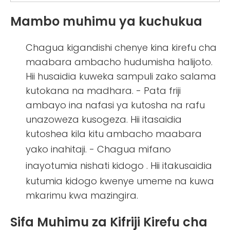
Mambo muhimu ya kuchukua
Chagua kigandishi chenye kina kirefu cha
maabara ambacho hudumisha halijoto.
Hii husaidia kuweka sampuli zako salama
kutokana na madhara. - Pata friji
ambayo ina nafasi ya kutosha na rafu
unazoweza kusogeza. Hii itasaidia
kutoshea kila kitu ambacho maabara
yako inahitaji. - Chagua
mifano
inayotumia nishati kidogo
. Hii itakusaidia
kutumia kidogo kwenye umeme na kuwa
mkarimu kwa mazingira.
Sifa Muhimu za Kifriji Kirefu cha