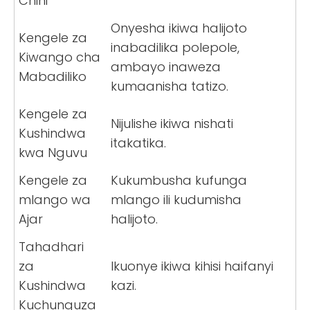
Chini
Onyesha ikiwa halijoto
Kengele za
inabadilika polepole,
Kiwango cha
ambayo inaweza
Mabadiliko
kumaanisha tatizo.
Kengele za
Nijulishe ikiwa nishati
Kushindwa
itakatika.
kwa Nguvu
Kengele za
Kukumbusha kufunga
mlango wa
mlango ili kudumisha
Ajar
halijoto.
Tahadhari
za
Ikuonye ikiwa kihisi haifanyi
Kushindwa
kazi.
Kuchunguza