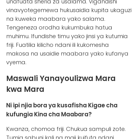
unafuata sheria za usalama. Vigandishi
vinavyotegemewa hukusaidia kupita ukaguzi
na kuweka maabara yako salama.
Tengeneza orodha kukumbuka hatua
muhimu. Ifundishe timu yako jinsi ya kutumia
friji. Fuatilia kilicho ndani ili kukomesha
makosa na usaidie maabara yako kufanya
vyema.
Maswali Yanayoulizwa Mara
kwa Mara
Ni ipi njia bora ya kusafisha Kigae cha
kufungia Kina cha Maabara?
Kwanza, chomoa friji. Chukua sampuli zote.
Tumia sabuni kali na maji kuifuta ndani.