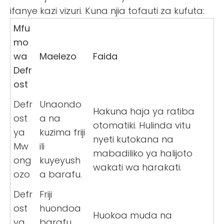
ifanye kazi vizuri. Kuna njia tofauti za kufuta:
Mfu
mo
wa
Maelezo
Faida
Defr
ost
Defr
Unaondo
Hakuna haja ya ratiba
ost
a na
otomatiki. Hulinda vitu
ya
kuzima friji
nyeti kutokana na
Mw
ili
mabadiliko ya halijoto
ong
kuyeyush
wakati wa harakati.
ozo
a barafu.
Defr
Friji
ost
huondoa
Huokoa muda na
ya
barafu