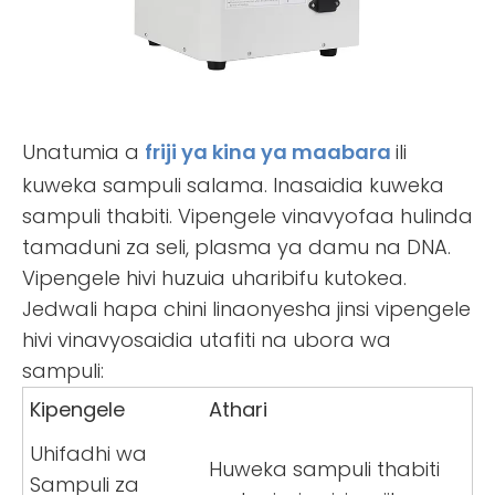
Unatumia a
friji ya kina ya maabara
ili
kuweka sampuli salama. Inasaidia kuweka
sampuli thabiti. Vipengele vinavyofaa hulinda
tamaduni za seli, plasma ya damu na DNA.
Vipengele hivi huzuia uharibifu kutokea.
Jedwali hapa chini linaonyesha jinsi vipengele
hivi vinavyosaidia utafiti na ubora wa
sampuli:
Kipengele
Athari
Uhifadhi wa
Huweka sampuli thabiti
Sampuli za