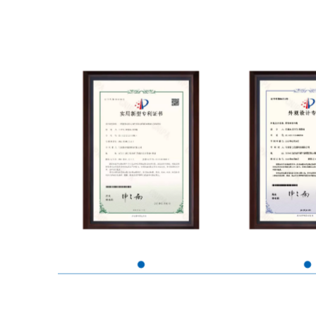
2022222305384
2023300