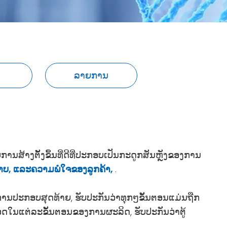
ລາຍການ
ສ້າງຕັ້ງຂຶ້ນທີ່ດີທີ່ປະກອບເປັນກະດູກສັນຫຼັງຂອງການ
ະພາບ, ແລະຄວາມພໍໃຈຂອງລູກຄ້າ,
.
ງການປະກອບສຸດທ້າຍ, ຮັບປະກັນວ່າທຸກໆຂັ້ນຕອນແມ່ນຖືກ
ດໃນແຕ່ລະຂັ້ນຕອນຂອງການຜະລິດ, ຮັບປະກັນວ່າຕູ້