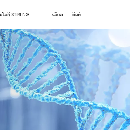
ໂນ​ໂລ​ຊີ STIRLING
ບລັອກ
ຕິດຕໍ່