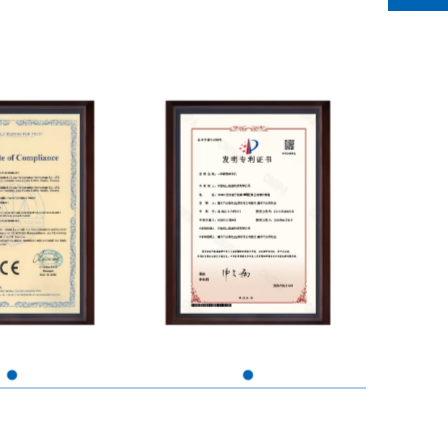
E-LVD
2022107475557