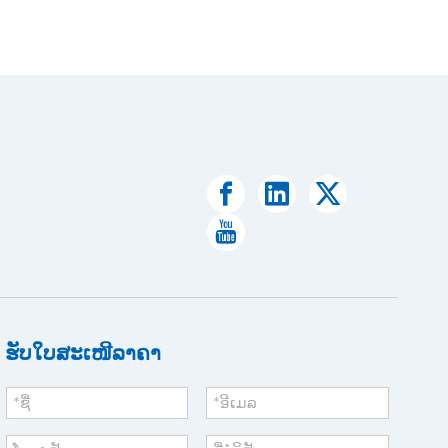
ຮັບໃບສະເໜີລາຄາ