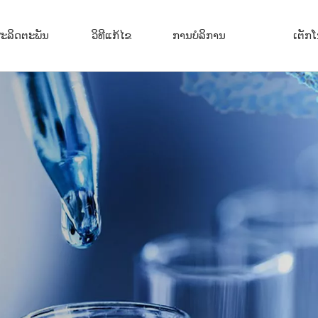
ະລິດຕະພັນ
ວິທີແກ້ໄຂ
ການບໍລິການ
ເຕັກ​