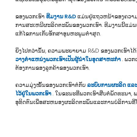
ຂອງພວກເຮົາ
ທີມງານ R&D
ແມ່ນຢູ່ແຖວຫນ້າຂອງຄວາມກ້
ການສະເຫນີຜະລິດຕະພັນຂອງພວກເຮົາ. ທີມງານນີ້ແມ່ນປະ
ແກ້ໄຂການເກັບຮັກສາອຸນຫະພູມຕ່ໍາສຸດ.
ຍິ່ງໄປກວ່ານັ້ນ, ຄວາມພະຍາຍາມ R&D ຂອງພວກເຮົາໄດ
ວາງຕໍາແຫນ່ງພວກເຮົາເປັນຜູ້ນໍາໃນອຸດສາຫະກໍາ
. ພວກ
ຕ້ອງການຂອງລູກຄ້າຂອງພວກເຮົາ.
ຄວາມມຸ່ງໝັ້ນຂອງພວກເຮົາຕໍ່ກັບ
ລະບົບການຜະລິດ ແລະ 
ໄວ້ຢູ່ໃນພວກເຮົາ
. ໃນຂະນະທີ່ພວກເຮົາສືບຕໍ່ພັດທະນາ
ອຸທິດຕົນເພື່ອສະຫນອງຜະລິດຕະພັນແລະການບໍລິການທີ່ໂ