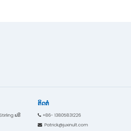
ຕິດຕໍ່
tirling ຟຣີ
+86- 13805831226

Patrick@juxinult.com
