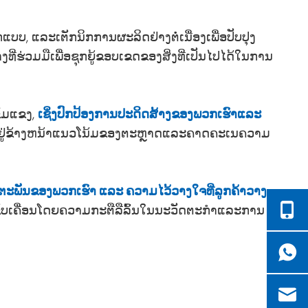
, ແລະເຕັກນິກການຜະລິດຢ່າງຕໍ່ເນື່ອງເພື່ອປັບປຸງ
ຮ່ວມມືເພື່ອຊຸກຍູ້ຂອບເຂດຂອງສິ່ງທີ່ເປັນໄປໄດ້ໃນການ
ັ້ມແຂງ,
ເຊິ່ງປົກປ້ອງການປະດິດສ້າງຂອງພວກເຮົາແລະ
ພື່ອຢູ່ຂ້າງຫນ້າແນວໂນ້ມຂອງຕະຫຼາດແລະຄາດຄະເນຄວາມ
ຕະພັນຂອງພວກເຮົາ ແລະ ຄວາມໄວ້ວາງໃຈທີ່ລູກຄ້າວາງ
ຂັບເຄື່ອນໂດຍຄວາມກະຕືລືລົ້ນໃນນະວັດຕະກໍາແລະການ