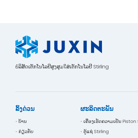
ບໍລິສັດເຕັກໂນໂລຢີສູງສຸມໃສ່ເຕັກໂນໂລຢີ Stirling
ລິ້ງດ່ວນ
ຜະລິດຕະພັນ
ບ້ານ
ເຄື່ອງເຮັດຄວາມເຢັນ Piston S
ກ່ຽວກັບ
ຕູ້ແຊ່ Stirling