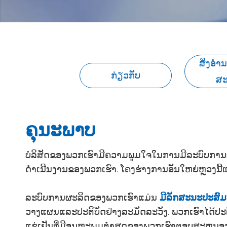
ສິ່ງອໍ
ກ່ຽວກັບ
ສ
ຄຸນະພາບ
ບໍລິສັດຂອງພວກເຮົາມີຄວາມພູມໃຈໃນການມີລະບົບການຜະລ
ດໍາເນີນງານຂອງພວກເຮົາ. ໂຄງຮ່າງການອັນໃຫຍ່ຫຼວງນີ
ລະບົບການຜະລິດຂອງພວກເຮົາແມ່ນ
ມີລັກສະນະປະສ
ວາງແຜນແລະປະຕິບັດຢ່າງລະມັດລະວັງ. ພວກເຮົາໄດ້ປະ
ແຊ່ເຢັນທີ່ມີອຸນຫະພູມຕ່ໍາສຸດຂອງພວກເຮົາຕອບສະຫນ