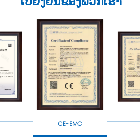
ໃບ​ຢັ້ງ​ຢືນ​ຂອງ​ພວກ​ເຮົາ​
430298
C
CE-EMC