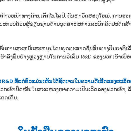
າວຫນ້າທາງດ້ານເຕັກໂນໂລຢີ, ຄົ້ນຫາວັດສະດຸໃຫມ່, ການອອກແບບ
ກອບດ້ວຍຜູ້ຊ່ຽວຊານດ້ານອຸດສາຫະກໍາແລະນັກຄິດປະດິດສ້າງທີ່
້ຮັບການສະຫນັບສະຫນູນໂດຍຍຸດທະສາດຊັບສິນທາງປັນຍາທີ່ເຂ
ເຮົາລົງທຶນຢ່າງຫຼວງຫຼາຍໃນການລິເລີ່ມ R&D ຂອງພວກເຮົາເ
R&D ທີ່ແກ່ຕົວແມ່ນເຫັນໄດ້ຊັດເຈນໃນຄວາມດີເລີດຂອງຜະລິດ
, ພວກເຮົາຍຶດໝັ້ນໃນສະແຫວງຫາຄວາມເປັນເລີດຂອງພວກເຮົາ, 
ດດເດັ່ນ.