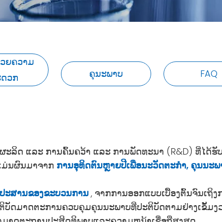
ານວຍຄວາມ
ຄຸນະພາບ
FAQ
ະດວກ
ິດ ແລະ ການຄົ້ນຄວ້າ ແລະ ການພັດທະນາ (R&D) ທີ່ໄດ້ຮັບການ
້ແມ່ນຜົນມາຈາກ
ການອຸທິດຕົນຫຼາຍປີເພື່ອນະວັດຕະກໍາ, ຄຸນນ
ົມປະສານຂອງຂະບວນການ
, ຈາກການອອກແບບເບື້ອງຕົ້ນຈົນເຖິ
ຕິບັດມາດຕະການຄວບຄຸມຄຸນນະພາບທີ່ປະຕິບັດຕາມຢ່າງເຂັ້ມງວ
ອງມາດຕະຖານປະສິດທິພາບແລະຄວາມຫນ້າເຊື່ອຖືສູງສຸດ.