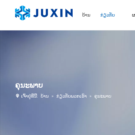
ບ້ານ
ກ່ຽວກັບ
ຜ
ຄຸນະພາບ
ເຈົ້າຢູ່ທີ່ນີ້:
ບ້ານ
»
ກ່ຽວກັບພວກເຮົາ
»
ຄຸນະພາບ