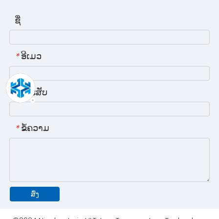
ຊື່
ອີເມວ
*
ໂທລະສັບ
ຂໍ້ຄວາມ
*
ສົ່ງ