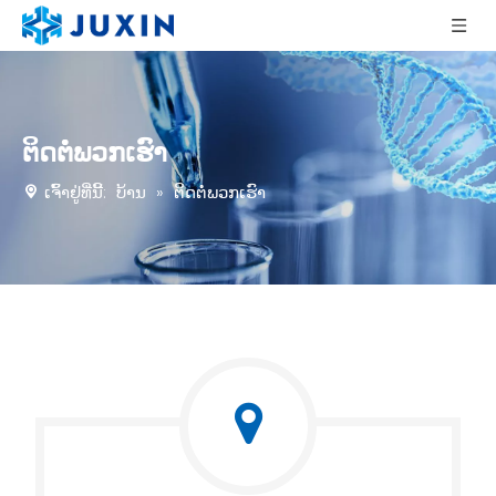
ຕິດຕໍ່ພວກເຮົາ
ເຈົ້າຢູ່ທີ່ນີ້:
ບ້ານ
»
ຕິດຕໍ່ພວກເຮົາ