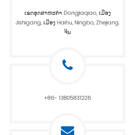
ເຂດ​ອຸດ​ສາ​ຫະ​ກໍາ Dongjiaqiao​, ເມືອງ
Jishigang​, ເມືອງ Haihu​, Ningbo​, Zhejiang​.
ຈີນ
+86- 13805831226