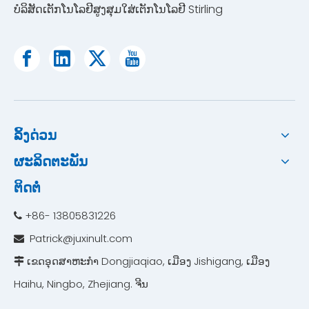
ບໍລິສັດເຕັກໂນໂລຢີສູງສຸມໃສ່ເຕັກໂນໂລຢີ Stirling
ລິ້ງດ່ວນ
ຜະລິດຕະພັນ
ຕິດຕໍ່
+86- 13805831226

Patrick@juxinult.com

ເຂດອຸດສາຫະກຳ Dongjiaqiao, ເມືອງ Jishigang, ເມືອງ

Haihu, Ningbo, Zhejiang. ຈີນ