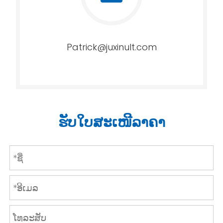
Patrick@juxinult.com
ຮັບໃບສະເໜີລາຄາ