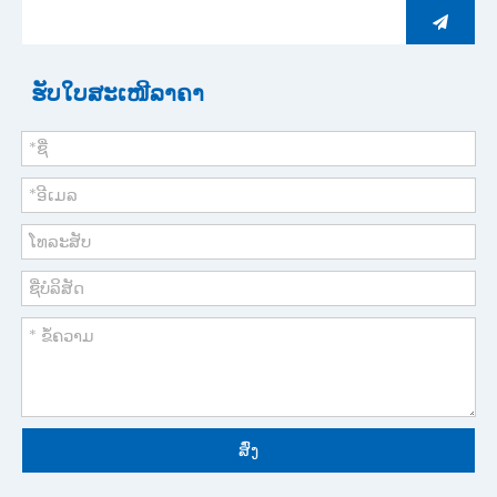
ຮັບໃບສະເໜີລາຄາ
ສົ່ງ